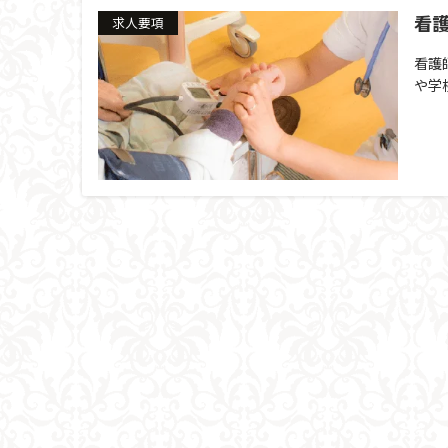
看護
求人要項
看護
や学校