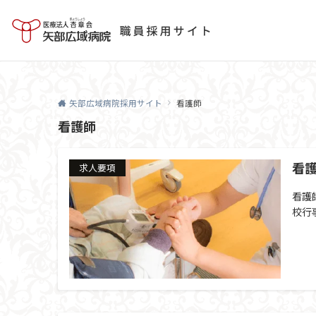
矢部広域病院採用サイト
看護師
看護師
看護
求人要項
看護
校行事