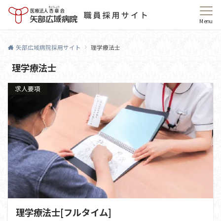
Menu
矢部広域病院採用サイト
理学療法士
理学療法士
求人要項
理学療法士[フルタイム]